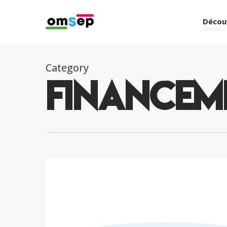
Skip
to
Décou
main
content
Category
Financem