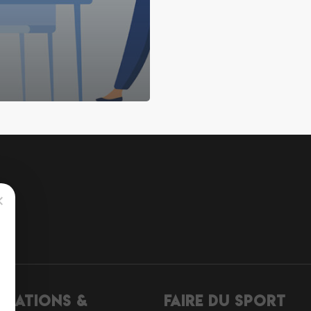
ciations &
Faire du sport