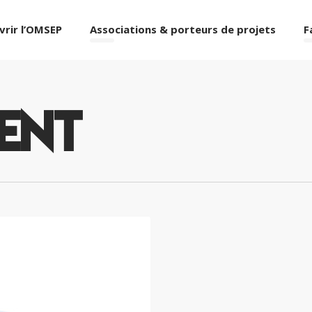
vrir l’OMSEP
Associations & porteurs de projets
F
ent