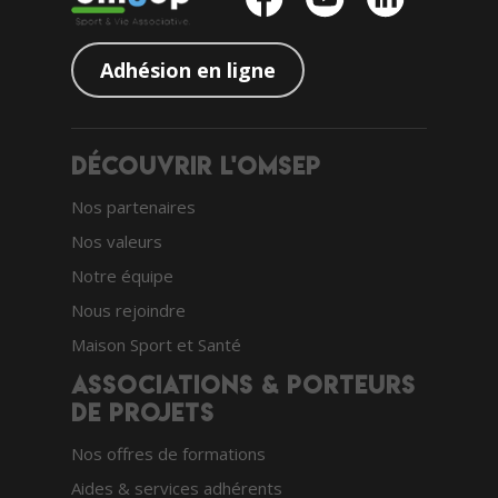
Adhésion en ligne
Découvrir l'OMSEP
Nos partenaires
Nos valeurs
Notre équipe
Nous rejoindre
Maison Sport et Santé
Associations & porteurs
de projets
Nos offres de formations
Aides & services adhérents